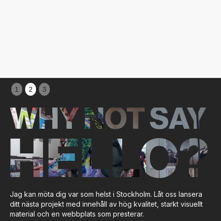
create photography, video, and social media content that keeps the
brand fresh and growing.
Book A Call
Slide 3 of 3.
1
2
3
WHY NOT SAY
HELLO?
Jag kan möta dig var som helst i Stockholm. Låt oss lansera
ditt nästa projekt med innehåll av hög kvalitet, starkt visuellt
material och en webbplats som presterar.