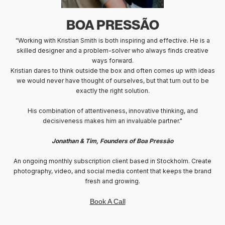
BEAUTIPHORIA BY SAM
"Since starting to work with Kristian it has been nothing short of
transformational for my business. He’s not just my web designer.
He’s also my graphics, videographer, and social media guru.
From the moment we started, he completely understood my vision
(even when I wasn’t sure I could see it myself) he has fully rebranded
my aesthetics business, he has an eye for detail and a very unique
style which makes me stand out.
Kristian has helped me to reignite my belief in my business and given
me a clear, exciting vision for the future.
No question is never a stupid one and if I message him, he’s right
there at the other end of the phone. The level of professionalism,
creativity, and dedication he brings is honestly mind-blowing."
Sam, Founder of Beautiphoria
An ongoing monthly subscription client. Travel to London regularly to